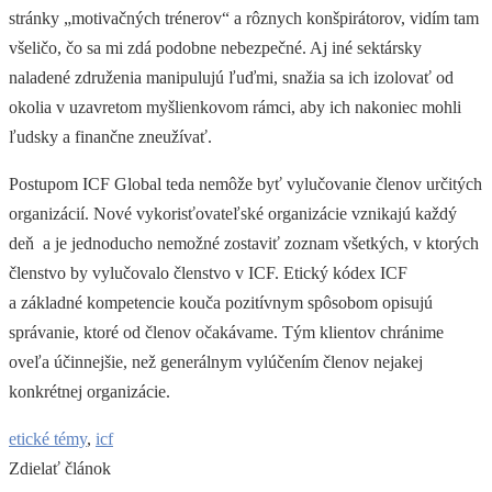
stránky „motivačných trénerov“ a rôznych konšpirátorov, vidím tam
všeličo, čo sa mi zdá podobne nebezpečné. Aj iné sektársky
naladené združenia manipulujú ľuďmi, snažia sa ich izolovať od
okolia v uzavretom myšlienkovom rámci, aby ich nakoniec mohli
ľudsky a finančne zneužívať.
Postupom ICF Global teda nemôže byť vylučovanie členov určitých
organizácií. Nové vykorisťovateľské organizácie vznikajú každý
deň a je jednoducho nemožné zostaviť zoznam všetkých, v ktorých
členstvo by vylučovalo členstvo v ICF. Etický kódex ICF
a základné kompetencie kouča pozitívnym spôsobom opisujú
správanie, ktoré od členov očakávame. Tým klientov chránime
oveľa účinnejšie, než generálnym vylúčením členov nejakej
konkrétnej organizácie.
etické témy
,
icf
Zdielať článok