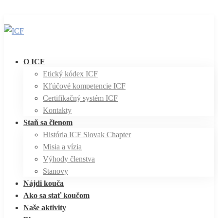
O ICF
Etický kódex ICF
Kľúčové kompetencie ICF
Certifikačný systém ICF
Kontakty
Staň sa členom
História ICF Slovak Chapter
Misia a vízia
Výhody členstva
Stanovy
Nájdi kouča
Ako sa stať koučom
Naše aktivity