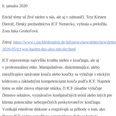
6. januára 2020
Etické témy sú živé nielen u nás, ale aj v zahraničí. Text Kirsten
Dierolf, členky predsedníctva ICF Nemecko, vybrala a preložila
Zora Inka Grohoľová.
Zdroj:
https://www.coachfederation.de/infonews/newsletter/newsletter
2020-05/icf-wie-haeltst-dus-also-mit-der.html
ICF reprezentuje najvyššiu kvalitu nielen v koučingu, ale aj
v profesionálnej etike. Manipulatívne, diskriminujúce, alebo
zneužívajúce správanie kouča alebo koučky sa vylučuje s etickým
kódexom a základnými kompetenciami kouča podľa ICF. Napriek
tomu sa stále znova objavuje otázka, či ICF zásadne vylučuje
členstvo sektárov, vyznávačov konšpiračných teórií alebo iných pre
klienta potenciálne nebezpečných poskytovateľov koučingu.
Vznikajú emotívne diskusie a rozprávajú sa príhody o tom, ako