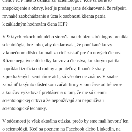
členov ICF niekto označil za scientológov. Kde sa berie to
znepokojenie a obavy, keď je predsa jasne deklarované, že rešpekt,
rovnaké zaobchádzanie a úcta k osobnosti klienta patria
k základným hodnotám člena ICF?
V 90-tych rokoch minulého storočia na trh biznis tréningov prenikla
scientológia, bez toho, aby deklarovala, že ponúkané kurzy
v konečnom dôsledku mali za cieľ získať pre ňu nových členov.
Rôzne negatívne dôsledky kurzov a členstva, ku ktorým patrila
napríklad izolácia od rodiny a priateľov, finančné straty
z predražených seminárov atď., sú všeobecne známe. V snahe
zabrániť takýmto dôsledkom začali firmy v tom čase od trénerov
a koučov vyžadovať prehlásenia o tom, že nie sú členmi
scientologickej cirkvi a že nepoužívajú ani nepoužívali
scientologické techniky.
V súčasnosti je však aktuálna otázka, prečo by sme mali hovoriť len
o scientológii. Keď sa pozriem na Facebook alebo LinkedIn, na