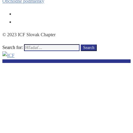
Obchodné podmienky
© 2023 ICF Slovak Chapter
Search for:
Search
O ICF
Etický kódex ICF
Kľúčové kompetencie ICF
Certifikačný systém ICF
Kontakty
Staň sa členom
História ICF Slovak Chapter
Misia a vízia
Výhody členstva