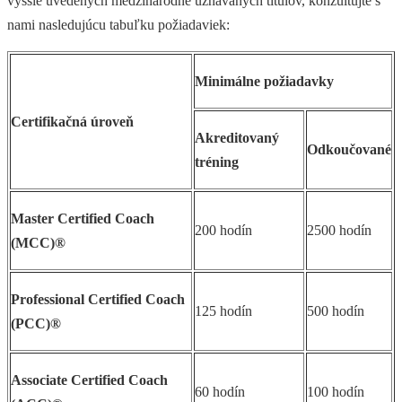
vyššie uvedených medzinárodne uznávaných titulov, konzultujte s
nami nasledujúcu tabuľku požiadaviek:
Minimálne požiadavky
Certifikačná úroveň
Akreditovaný
Odkoučované
tréning
Master Certified Coach
200 hodín
2500 hodín
(MCC)®
Professional Certified Coach
125 hodín
500 hodín
(PCC)®
Associate Certified Coach
60 hodín
100 hodín