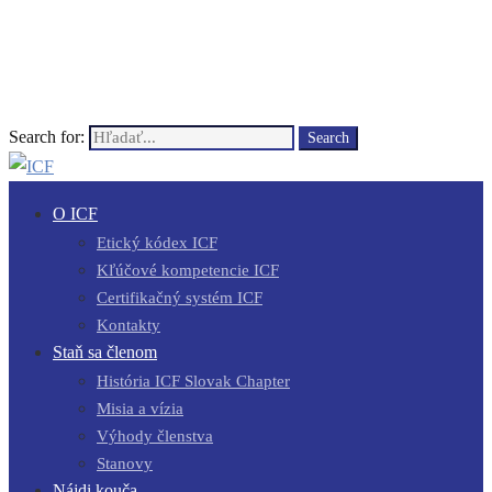
Search for:
Search
O ICF
Etický kódex ICF
Kľúčové kompetencie ICF
Certifikačný systém ICF
Kontakty
Staň sa členom
História ICF Slovak Chapter
Misia a vízia
Výhody členstva
Stanovy
Nájdi kouča