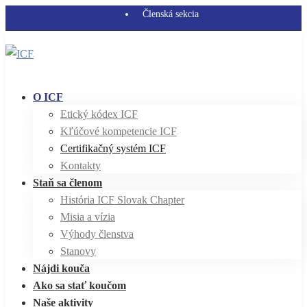
Členská sekcia
O ICF
Etický kódex ICF
Kľúčové kompetencie ICF
Certifikačný systém ICF
Kontakty
Staň sa členom
História ICF Slovak Chapter
Misia a vízia
Výhody členstva
Stanovy
Nájdi kouča
Ako sa stať koučom
Naše aktivity