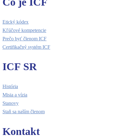
Čo je ICF
Etický kódex
Kľúčové kompetencie
Prečo byť členom ICF
Certifikačný systém ICF
ICF SR
História
Misia a vízia
Stanovy
Staň sa naším členom
Kontakt