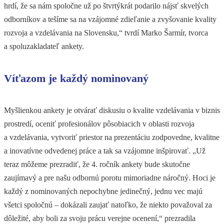
hrdí, že sa nám spoločne už po štvrtýkrát podarilo nájsť skvelých
odborníkov a tešíme sa na vzájomné zdieľanie a zvyšovanie kvality
rozvoja a vzdelávania na Slovensku,“ tvrdí Marko Šarmír, tvorca
a spoluzakladateľ ankety.
Víťazom je každý nominovaný
Myšlienkou ankety je otvárať diskusiu o kvalite vzdelávania v biznis
prostredí, oceniť profesionálov pôsobiacich v oblasti rozvoja
a vzdelávania, vytvoriť priestor na prezentáciu zodpovedne, kvalitne
a inovatívne odvedenej práce a tak sa vzájomne inšpirovať. „Už
teraz môžeme prezradiť, že 4. ročník ankety bude skutočne
zaujímavý a pre našu odbornú porotu mimoriadne náročný. Hoci je
každý z nominovaných nepochybne jedinečný, jednu vec majú
všetci spoločnú – dokázali zaujať natoľko, že niekto považoval za
dôležité, aby boli za svoju prácu verejne ocenení,“ prezradila