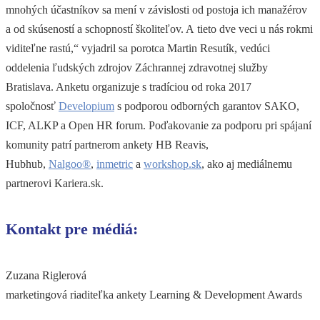
mnohých účastníkov sa mení v závislosti od postoja ich manažérov
a od skúseností a schopností školiteľov. A tieto dve veci u nás rokmi
viditeľne rastú,“ vyjadril sa porotca Martin Resutík, vedúci
oddelenia ľudských zdrojov Záchrannej zdravotnej služby
Bratislava. Anketu organizuje s tradíciou od roka 2017
spoločnosť
Developium
s podporou odborných garantov SAKO,
ICF, ALKP a Open HR forum. Poďakovanie za podporu pri spájaní
komunity patrí partnerom ankety HB Reavis,
Hubhub,
Nalgoo®
,
inmetric
a
workshop.sk
, ako aj mediálnemu
partnerovi Kariera.sk.
Kontakt pre médiá:
Zuzana Riglerová
marketingová riaditeľka ankety Learning & Development Awards