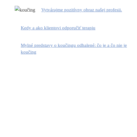
Vytvárajme pozitívny obraz našej profesii.
Kedy a ako klientovi odporučiť terapiu
Mylné predstavy o koučingu odhalené: čo je a čo nie je
koučing