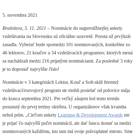
5. novembra 2021
Bratislava, 5. 11. 2021
– Nominácie do najprestížnejšej ankety
vzdelávania na Slovensku sú oficiálne uzavreté. Porota už prvýkrát
zasadla. Vyberať bude spomedzi 101 nominovaných, konkrétne zo
46 lektorov, 21 koučov a 34 vzdelávacích programov, ktorých mená
sa nachádzali medzi 216 prijatými nomináciami. Za posledné 3 roky
je to doposiaľ najvyššie číslo!
Nominácie v 3 kategóriách Lektor, Kouč a Soft-skill firemný
vzdelávací/rozvojový program ste mohli posielať od polovice mája
do konca septembra 2021. Pre veľký záujem bol tento termín
posunutý do prvej tretiny októbra. U organizátorov však kvantita
nehrá prím. „Cieľom ankety
Learning & Development Awards
nie
je prijať čo najvyšší počet nominácií, ale dať šancu dostať sa medzi
nominovaných každému, kto tam má svoje právoplatné miesto. Sme