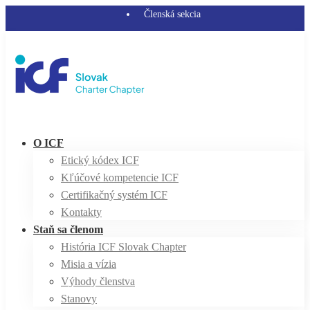
Členská sekcia
O ICF
Etický kódex ICF
Kľúčové kompetencie ICF
Certifikačný systém ICF
Kontakty
Staň sa členom
História ICF Slovak Chapter
Misia a vízia
Výhody členstva
Stanovy