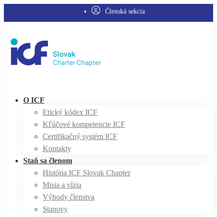
Členská sekcia
O ICF
Etický kódex ICF
Kľúčové kompetencie ICF
Certifikačný systém ICF
Kontakty
Staň sa členom
História ICF Slovak Chapter
Misia a vízia
Výhody členstva
Stanovy