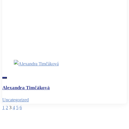
Alexandra Timčáková
Uncategorized
1
2
3
4
5
6