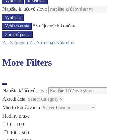
Vyhľadať
Resetovať
Napíšte kľúčové slovo
Vyhľadať
85
nájdených koučov
Vyhľadávanie
Zoradiť podľa
A - Z (mena)
Z - A (mena)
Náhodne
More Filters
Napíšte kľúčové slovo
Akreditácia
Miesto koučovania
Hodiny praxe
0 - 100
100 - 500