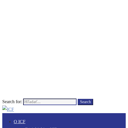
Search for:
Search
O ICF