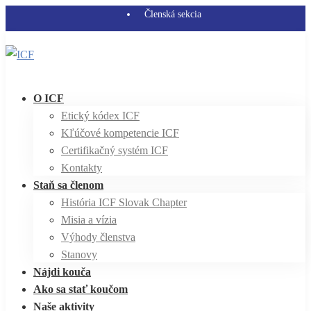
Členská sekcia
O ICF
Etický kódex ICF
Kľúčové kompetencie ICF
Certifikačný systém ICF
Kontakty
Staň sa členom
História ICF Slovak Chapter
Misia a vízia
Výhody členstva
Stanovy
Nájdi kouča
Ako sa stať koučom
Naše aktivity