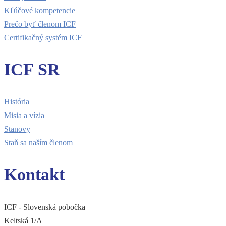
Kľúčové kompetencie
Prečo byť členom ICF
Certifikačný systém ICF
ICF SR
História
Misia a vízia
Stanovy
Staň sa naším členom
Kontakt
ICF - Slovenská pobočka
Keltská 1/A