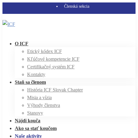
Členská sekcia
O ICF
Etický kódex ICF
Kľúčové kompetencie ICF
Certifikačný systém ICF
Kontakty
Staň sa členom
História ICF Slovak Chapter
Misia a vízia
Výhody členstva
Stanovy
Nájdi kouča
Ako sa stať koučom
Naše aktivity