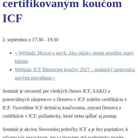
certifikovaným koučom
ICF
2. septembra o 17:30
-
19:30
«
Webinár: Mozog a jazyk: Ako otázky menia neurálne mapy
klienta
Webinár: ICF Mentoring koučov 2027 – praktický sprievodca
novými pravidlami
»
Seminár je otvorený pre všetkých členov ICF, SAKO a
potenciálnych záujemcov o členstvo v ICF a/alebo certifikáciu v
ICF. Vysvetlíme ICF definíciu koučovania, zmysel členstva a
certifikácie v ICF, požiadavky, ktoré treba spĺňať aj postup.
Seminár je akciou Slovenskej pobočky ICF a je bez poplatkov, k
ničomu vás nezaväzuje, len sa dozviete aké podmienky musíte