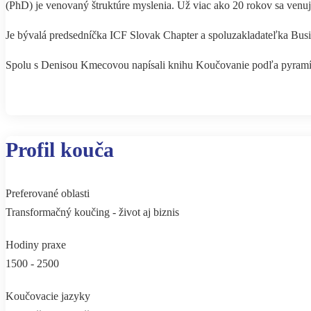
(PhD) je venovaný štruktúre myslenia. Už viac ako 20 rokov sa venuje
Je bývalá predsedníčka ICF Slovak Chapter a spoluzakladateľka Bus
Spolu s Denisou Kmecovou napísali knihu Koučovanie podľa pyramí
Profil kouča
Preferované oblasti
Transformačný koučing - život aj biznis
Hodiny praxe
1500 - 2500
Koučovacie jazyky