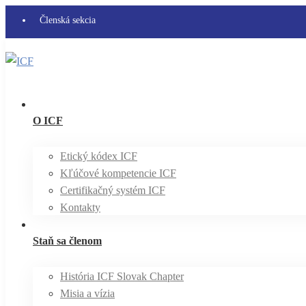
Členská sekcia
O ICF
Etický kódex ICF
Kľúčové kompetencie ICF
Certifikačný systém ICF
Kontakty
Staň sa členom
História ICF Slovak Chapter
Misia a vízia