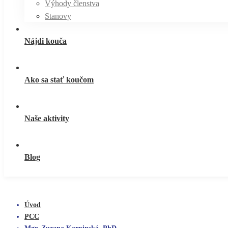
Výhody členstva
Stanovy
Nájdi kouča
Ako sa stať koučom
Naše aktivity
Blog
Úvod
PCC