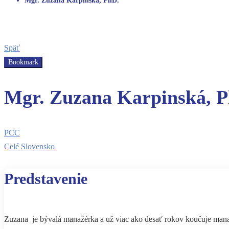
Mgr. Zuzana Karpinská, PhD.
Späť
Bookmark
Mgr. Zuzana Karpinská, 
PCC
Celé Slovensko
Predstavenie
Zuzana je bývalá manažérka a už viac ako desať rokov koučuje mana