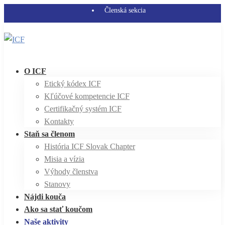
Členská sekcia
O ICF
Etický kódex ICF
Kľúčové kompetencie ICF
Certifikačný systém ICF
Kontakty
Staň sa členom
História ICF Slovak Chapter
Misia a vízia
Výhody členstva
Stanovy
Nájdi kouča
Ako sa stať koučom
Naše aktivity