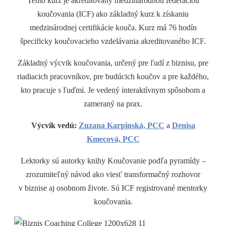
Tento kurz je akreditovaný medzinárodnou federáciou
koučovania (ICF) ako základný kurz k získaniu
medzinárodnej certifikácie kouča. Kurz má 76 hodín
špecificky koučovacieho vzdelávania akreditovaného ICF.
Základný výcvik koučovania, určený pre ľudí z biznisu, pre
riadiacich pracovníkov, pre budúcich koučov a pre každého,
kto pracuje s ľuďmi. Je vedený interaktívnym spôsobom a
zameraný na prax.
Výcvik vedú:
Zuzana Karpinská, PCC
a
Denisa
Kmecová, PCC
Lektorky sú autorky knihy Koučovanie podľa pyramídy –
zrozumiteľný návod ako viesť transformačný rozhovor
v biznise aj osobnom živote. Sú ICF registrované mentorky
koučovania.