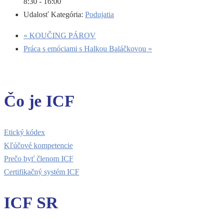
8:30 - 16:00
Udalosť Kategória:
Podujatia
«
KOUČING PÁROV
Práca s emóciami s Halkou Baláčkovou
»
Čo je ICF
Etický kódex
Kľúčové kompetencie
Prečo byť členom ICF
Certifikačný systém ICF
ICF SR