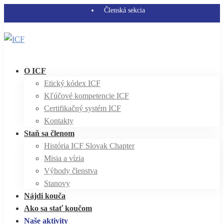
Členská sekcia
O ICF
Etický kódex ICF
Kľúčové kompetencie ICF
Certifikačný systém ICF
Kontakty
Staň sa členom
História ICF Slovak Chapter
Misia a vízia
Výhody členstva
Stanovy
Nájdi kouča
Ako sa stať koučom
Naše aktivity