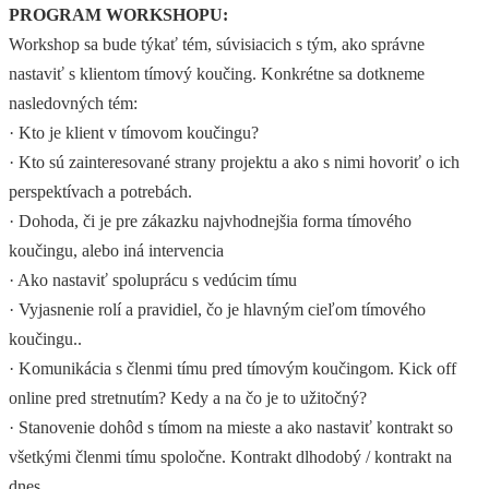
PROGRAM WORKSHOPU:
Workshop sa bude týkať tém, súvisiacich s tým, ako správne
nastaviť s klientom tímový koučing. Konkrétne sa dotkneme
nasledovných tém:
· Kto je klient v tímovom koučingu?
· Kto sú zainteresované strany projektu a ako s nimi hovoriť o ich
perspektívach a potrebách.
· Dohoda, či je pre zákazku najvhodnejšia forma tímového
koučingu, alebo iná intervencia
· Ako nastaviť spoluprácu s vedúcim tímu
· Vyjasnenie rolí a pravidiel, čo je hlavným cieľom tímového
koučingu..
· Komunikácia s členmi tímu pred tímovým koučingom. Kick off
online pred stretnutím? Kedy a na čo je to užitočný?
· Stanovenie dohôd s tímom na mieste a ako nastaviť kontrakt so
všetkými členmi tímu spoločne. Kontrakt dlhodobý / kontrakt na
dnes.