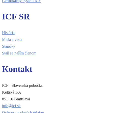
Certifikačný systém ICF
ICF SR
História
Misia a vízia
Stanovy
Staň sa naším členom
Kontakt
ICF - Slovenská pobočka
Keltská 1/A
851 10 Bratislava
info@icf.sk
Ochrana osobných údajov