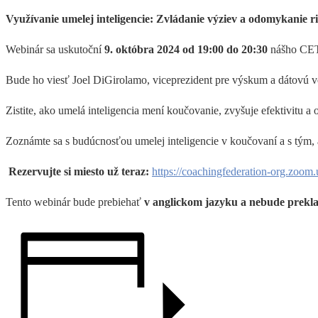
Využívanie umelej inteligencie: Zvládanie výziev a odomykanie 
Webinár sa uskutoční
9. októbra 2024 od 19:00 do 20:30
nášho CET
Bude ho viesť Joel DiGirolamo, viceprezident pre výskum a dátovú v
Zistite, ako umelá inteligencia mení koučovanie, zvyšuje efektivitu 
Zoznámte sa s budúcnosťou umelej inteligencie v koučovaní a s tým, 
Rezervujte si miesto už teraz:
https://coachingfederation-org.zo
Tento webinár bude prebiehať
v anglickom jazyku a nebude prekla