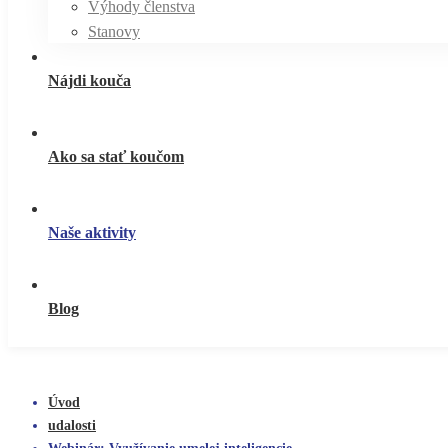
Výhody členstva
Stanovy
Nájdi kouča
Ako sa stať koučom
Naše aktivity
Blog
Úvod
udalosti