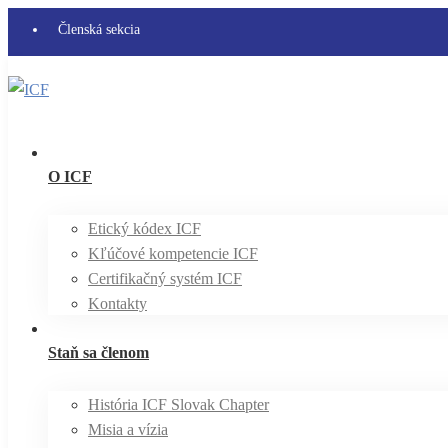
Členská sekcia
O ICF
Etický kódex ICF
Kľúčové kompetencie ICF
Certifikačný systém ICF
Kontakty
Staň sa členom
História ICF Slovak Chapter
Misia a vízia