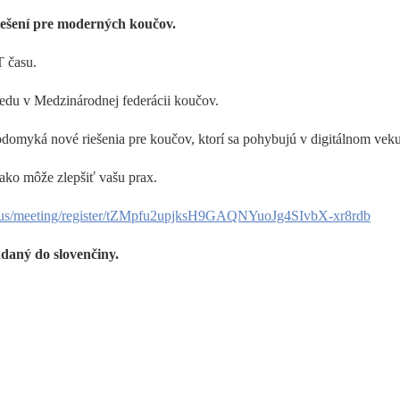
riešení pre moderných koučov.
 času.
edu v Medzinárodnej federácii koučov.
a odomyká nové riešenia pre koučov, ktorí sa pohybujú v digitálnom veku
ako môže zlepšiť vašu prax.
om.us/meeting/register/tZMpfu2upjksH9GAQNYuoJg4SIvbX-xr8rdb
daný do slovenčiny.