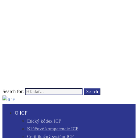
Search for:
Search
O ICF
Etický kódex ICF
Kľúčové kompetencie ICF
Certifikačný systém ICF