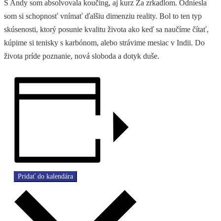
S Andy som absolvovala koučing, aj kurz Za zrkadlom. Odniesla
som si schopnosť vnímať ďalšiu dimenziu reality. Bol to ten typ
skúsenosti, ktorý posunie kvalitu života ako keď sa naučíme čítať,
kúpime si tenisky s karbónom, alebo strávime mesiac v Indii. Do
života príde poznanie, nová sloboda a dotyk duše.
Pridať do kalendára