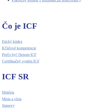
Pokročilý tréning v Biznis&Life koučovaní
»
Čo je ICF
Etický kódex
Kľúčové kompetencie
Prečo byť členom ICF
Certifikačný systém ICF
ICF SR
História
Misia a vízia
Stanovy