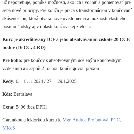
už nepotrebuje, ponúka možnosti, ako ich uvoľniť a pomenovať pre
seba nové princípy. Pre kouča je práca s transformáciou v koučovaní
skúsenosťou, ktorá otvára nové uvedomenia a možnosti vlastného
posunu ľudsky aj v oblasti koučovskej zrelosti.
Kurz je akreditovaný ICF a jeho absolvovaním získate 20 CCE
bodov (16 CC, 4 RD)
Pre koho:
pre koučov s absolvovaným uceleným koučovským
vzdelaním a s aspoň 2-ročnou koučingovou praxou
Kedy:
6. – 8.11.2024 / 27. – 29.1.2025
Kde:
Bratislava
Cena:
540€ (bez DPH)
Garantkou a lektorkou kurzu je
Mgr. Andrea Profantová, PCC,
MKcS