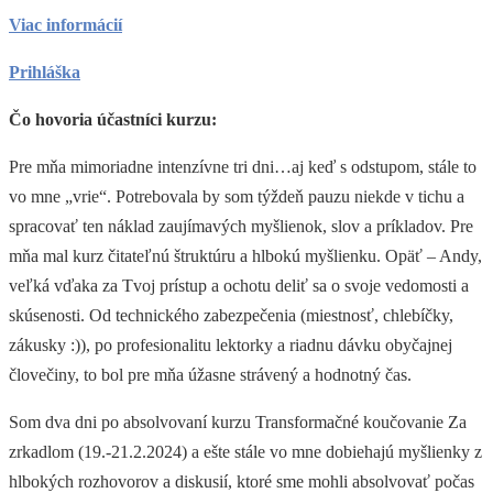
Viac informácií
Prihláška
Čo hovoria účastníci kurzu:
Pre mňa mimoriadne intenzívne tri dni…aj keď s odstupom, stále to
vo mne „vrie“. Potrebovala by som týždeň pauzu niekde v tichu a
spracovať ten náklad zaujímavých myšlienok, slov a príkladov. Pre
mňa mal kurz čitateľnú štruktúru a hlbokú myšlienku. Opäť – Andy,
veľká vďaka za Tvoj prístup a ochotu deliť sa o svoje vedomosti a
skúsenosti. Od technického zabezpečenia (miestnosť, chlebíčky,
zákusky :)), po profesionalitu lektorky a riadnu dávku obyčajnej
človečiny, to bol pre mňa úžasne strávený a hodnotný čas.
Som dva dni po absolvovaní kurzu Transformačné koučovanie Za
zrkadlom (19.-21.2.2024) a ešte stále vo mne dobiehajú myšlienky z
hlbokých rozhovorov a diskusií, ktoré sme mohli absolvovať počas