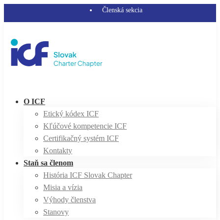
Členská sekcia
O ICF
Etický kódex ICF
Kľúčové kompetencie ICF
Certifikačný systém ICF
Kontakty
Staň sa členom
História ICF Slovak Chapter
Misia a vízia
Výhody členstva
Stanovy