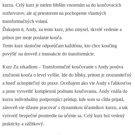
kurzu. Celý kurz je nielen hlbším vnorením sa do koučovacích
rozhovorov, ale aj priestorom na pochopenie vlastných
transformačných volaní.
Ďakujem ti, Andy, za tento kurz, jeho zmysel, skvelé vedenie a
prínos pre moje poslanie kouča.
Tento kurz skutočne odporúčam každému, kto chce koučing
povýšiť na úroveň z transakcie do transformácie.
Kurz Za zrkadlom – Transformačné koučovanie s Andy posúva
zručnosti kouča o level vyššie. Ide do hĺbky, pritom je zrozumiteľný
a hneď uchopiteľný do praxe. Oceňujem ako vie Andy s ľahkosťou
a jasne vysvetliť komplexnú podstatu koučovania. Andy vnáša do
kurzu individuálny podporujúci prístup, kde som sa cítila prijatá,
zároveň vie úžasne pracovať s dynamikou účastníkov kurzu, a tak
vytvoriť bezpečné prostredie na učenie sa. Celý kurz bol vedený
prakticky a zážitkový.