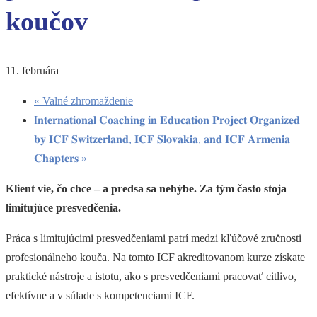
koučov
11. februára
«
Valné zhromaždenie
I𝐧𝐭𝐞𝐫𝐧𝐚𝐭𝐢𝐨𝐧𝐚𝐥 𝐂𝐨𝐚𝐜𝐡𝐢𝐧𝐠 𝐢𝐧 𝐄𝐝𝐮𝐜𝐚𝐭𝐢𝐨𝐧 𝐏𝐫𝐨𝐣𝐞𝐜𝐭 𝐎𝐫𝐠𝐚𝐧𝐢𝐳𝐞𝐝
𝐛𝐲 𝐈𝐂𝐅 𝐒𝐰𝐢𝐭𝐳𝐞𝐫𝐥𝐚𝐧𝐝, 𝐈𝐂𝐅 𝐒𝐥𝐨𝐯𝐚𝐤𝐢𝐚, 𝐚𝐧𝐝 𝐈𝐂𝐅 𝐀𝐫𝐦𝐞𝐧𝐢𝐚
𝐂𝐡𝐚𝐩𝐭𝐞𝐫𝐬
»
Klient vie, čo chce – a predsa sa nehýbe. Za tým často stoja
limitujúce presvedčenia.
Práca s limitujúcimi presvedčeniami patrí medzi kľúčové zručnosti
profesionálneho kouča. Na tomto ICF akreditovanom kurze získate
praktické nástroje a istotu, ako s presvedčeniami pracovať citlivo,
efektívne a v súlade s kompetenciami ICF.