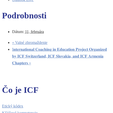
Podrobnosti
Dátum:
11. februára
«
Valné zhromaždenie
I𝐧𝐭𝐞𝐫𝐧𝐚𝐭𝐢𝐨𝐧𝐚𝐥 𝐂𝐨𝐚𝐜𝐡𝐢𝐧𝐠 𝐢𝐧 𝐄𝐝𝐮𝐜𝐚𝐭𝐢𝐨𝐧 𝐏𝐫𝐨𝐣𝐞𝐜𝐭 𝐎𝐫𝐠𝐚𝐧𝐢𝐳𝐞𝐝
𝐛𝐲 𝐈𝐂𝐅 𝐒𝐰𝐢𝐭𝐳𝐞𝐫𝐥𝐚𝐧𝐝, 𝐈𝐂𝐅 𝐒𝐥𝐨𝐯𝐚𝐤𝐢𝐚, 𝐚𝐧𝐝 𝐈𝐂𝐅 𝐀𝐫𝐦𝐞𝐧𝐢𝐚
𝐂𝐡𝐚𝐩𝐭𝐞𝐫𝐬
»
Čo je ICF
Etický kódex
Kľúčové kompetencie