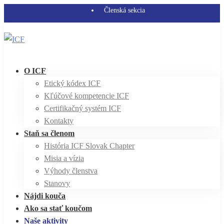
Členská sekcia
O ICF
Etický kódex ICF
Kľúčové kompetencie ICF
Certifikačný systém ICF
Kontakty
Staň sa členom
História ICF Slovak Chapter
Misia a vízia
Výhody členstva
Stanovy
Nájdi kouča
Ako sa stať koučom
Naše aktivity