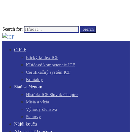
Search for:
Search
O ICF
Etický kódex ICF
Kľúčové kompetencie ICF
Certifikačný systém ICF
Kontakty
Staň sa členom
História ICF Slovak Chapter
Misia a vízia
Výhody členstva
Stanovy
Nájdi kouča
Ako sa stať koučom