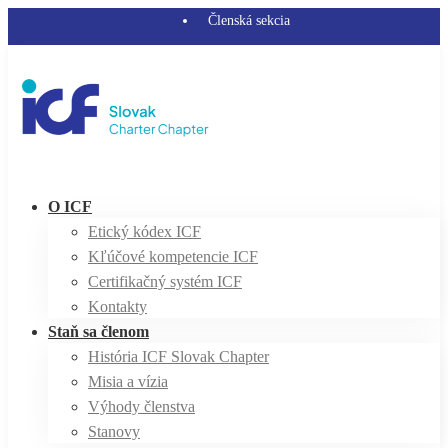
Členská sekcia
O ICF
Etický kódex ICF
Kľúčové kompetencie ICF
Certifikačný systém ICF
Kontakty
Staň sa členom
História ICF Slovak Chapter
Misia a vízia
Výhody členstva
Stanovy