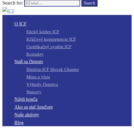
Search for:
Search
O ICF
Etický kódex ICF
Kľúčové kompetencie ICF
Certifikačný systém ICF
Kontakty
Staň sa členom
História ICF Slovak Chapter
Misia a vízia
Výhody členstva
Stanovy
Nájdi kouča
Ako sa stať koučom
Naše aktivity
Blog