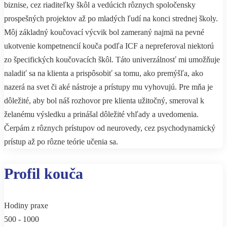
biznise, cez riaditeľky škôl a vedúcich rôznych spoločensky
prospešných projektov až po mladých ľudí na konci strednej školy.
Môj základný koučovací výcvik bol zameraný najmä na pevné
ukotvenie kompetnencií kouča podľa ICF a nepreferoval niektorú
zo špecifických koučovacích škôl. Táto univerzálnosť mi umožňuje
naladiť sa na klienta a prispôsobiť sa tomu, ako premýšľa, ako
nazerá na svet či aké nástroje a prístupy mu vyhovujú. Pre mňa je
dôležité, aby bol náš rozhovor pre klienta užitočný, smeroval k
želanému výsledku a prinášal dôležité vhľady a uvedomenia.
Čerpám z rôznych prístupov od neurovedy, cez psychodynamický
prístup až po rôzne teórie učenia sa.
Profil kouča
Hodiny praxe
500 - 1000