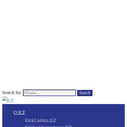
Search for:
Search
O ICF
Etický kódex ICF
Kľúčové kompetencie ICF