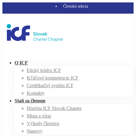
Členská sekcia
O ICF
Etický kódex ICF
Kľúčové kompetencie ICF
Certifikačný systém ICF
Kontakty
Staň sa členom
História ICF Slovak Chapter
Misia a vízia
Výhody členstva
Stanovy