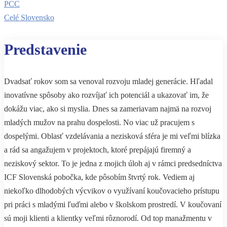
PCC
Celé Slovensko
Predstavenie
Dvadsať rokov som sa venoval rozvoju mladej generácie. Hľadal
inovatívne spôsoby ako rozvíjať ich potenciál a ukazovať im, že
dokážu viac, ako si myslia. Dnes sa zameriavam najmä na rozvoj
mladých mužov na prahu dospelosti. No viac už pracujem s
dospelými. Oblasť vzdelávania a nezisková sféra je mi veľmi blízka
a rád sa angažujem v projektoch, ktoré prepájajú firemný a
neziskový sektor. To je jedna z mojich úloh aj v rámci predsedníctva
ICF Slovenská pobočka, kde pôsobím štvrtý rok. Vediem aj
niekoľko dlhodobých výcvikov o využívaní koučovacieho prístupu
pri práci s mladými ľuďmi alebo v školskom prostredí. V koučovaní
sú moji klienti a klientky veľmi rôznorodí. Od top manažmentu v