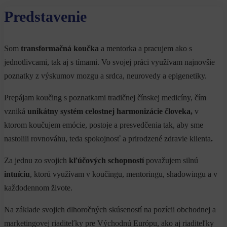
Predstavenie
Som
transformačná
koučka
a mentorka a pracujem ako s
jednotlivcami, tak aj s tímami. Vo svojej práci využívam najnovšie
poznatky z výskumov mozgu a srdca, neurovedy a epigenetiky.
Prepájam koučing s poznatkami tradičnej čínskej medicíny, čím
vzniká
unikátny systém celostnej harmonizácie človeka,
v
ktorom koučujem emócie, postoje a presvedčenia tak, aby sme
nastolili rovnováhu, teda spokojnosť a prirodzené zdravie klienta
.
Za jednu zo svojich
kľúčových
schopností
považujem silnú
intuíciu
, ktorú využívam v koučingu, mentoringu, shadowingu a v
každodennom živote.
Na základe svojich dlhoročných skúseností na pozícii obchodnej a
marketingovej riaditeľky pre Východnú Európu, ako aj riaditeľky