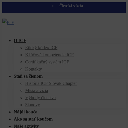
Členská sekcia
O ICF
Etický kódex ICF
Kľúčové kompetencie ICF
Certifikačný systém ICF
Kontakty
Staň sa členom
História ICF Slovak Chapter
Misia a vízia
Výhody členstva
Stanovy
Nájdi kouča
Ako sa stať koučom
Naše aktivity