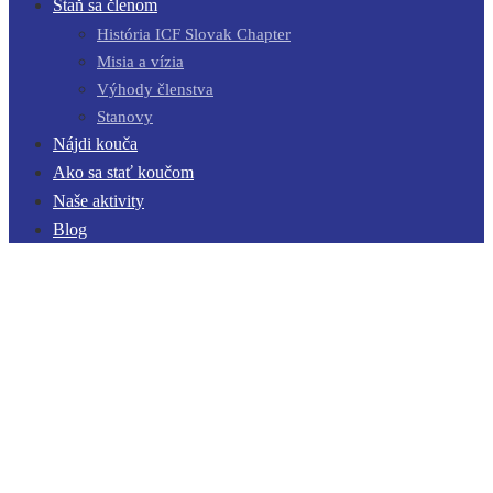
Staň sa členom
História ICF Slovak Chapter
Misia a vízia
Výhody členstva
Stanovy
Nájdi kouča
Ako sa stať koučom
Naše aktivity
Blog