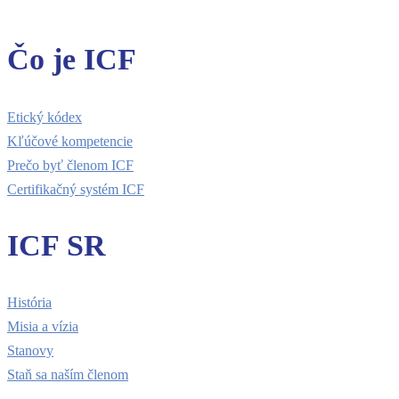
Čo je ICF
Etický kódex
Kľúčové kompetencie
Prečo byť členom ICF
Certifikačný systém ICF
ICF SR
História
Misia a vízia
Stanovy
Staň sa naším členom