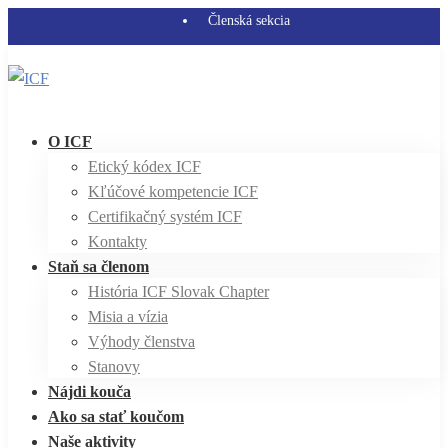
Členská sekcia
O ICF
Etický kódex ICF
Kľúčové kompetencie ICF
Certifikačný systém ICF
Kontakty
Staň sa členom
História ICF Slovak Chapter
Misia a vízia
Výhody členstva
Stanovy
Nájdi kouča
Ako sa stať koučom
Naše aktivity