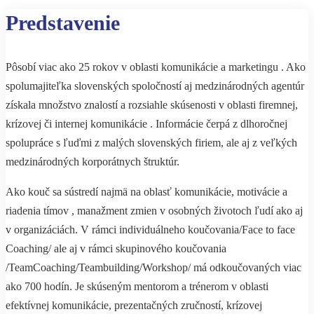
Predstavenie
Pôsobí viac ako 25 rokov v oblasti komunikácie a marketingu . Ako
spolumajiteľka slovenských spoločností aj medzinárodných agentúr
získala množstvo znalostí a rozsiahle skúsenosti v oblasti firemnej,
krízovej či internej komunikácie . Informácie čerpá z dlhoročnej
spolupráce s ľuďmi z malých slovenských firiem, ale aj z veľkých
medzinárodných korporátnych štruktúr.
Ako kouč sa sústredí najmä na oblasť komunikácie, motivácie a
riadenia tímov , manažment zmien v osobných životoch ľudí ako aj
v organizáciách. V rámci individuálneho koučovania/Face to face
Coaching/ ale aj v rámci skupinového koučovania
/TeamCoaching/Teambuilding/Workshop/ má odkoučovaných viac
ako 700 hodín. Je skúseným mentorom a trénerom v oblasti
efektívnej komunikácie, prezentačných zručností, krízovej