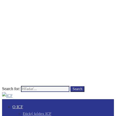
Search for:
Search
O ICF
Etický kódex ICF