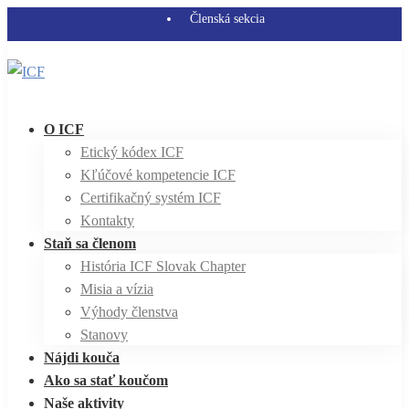
Členská sekcia
O ICF
Etický kódex ICF
Kľúčové kompetencie ICF
Certifikačný systém ICF
Kontakty
Staň sa členom
História ICF Slovak Chapter
Misia a vízia
Výhody členstva
Stanovy
Nájdi kouča
Ako sa stať koučom
Naše aktivity