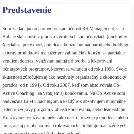
Predstavenie
Som zakladajúcou partnerkou spoločnosti RS Management, s.r.o.
Bohaté skúsenosti z prác vo výrobných spoločnostiach (obchodný
špecialista pre export, poradca a konzultant nadnárodného holdingu,
externý produktový manažér pre zahraničie), ktorým sa parciálne
venujem doteraz, využívam najmä pri tvorbe a lektorovaní
tréningových programov, ktorým sa venujem od roku 1998. Svoje
skúsenosti zúročujem aj ako nezávislý organizačný a ekonomický
poradca (od r. 1994). Od roku 2007, keď som absolvovala Co-
Active Coaching, sa venujem aj koučovaniu. Na Co-Active som
nadviazala Brief Coachingom a každý rok absolvujem minimálne
jeden rozvojový program v oblasti koučovania, alebo leadershipu.
Koučovanie využívam nielen ako nástroj rozvoja jednotlivca alebo
tímu, ale aj pri obchodných rokovaniach a tréningu manažérskych
programov (koučovací štýl v leadershipe).