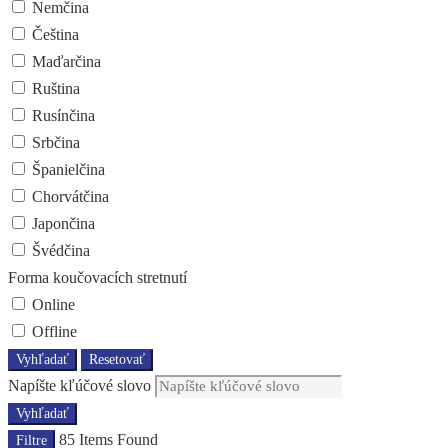
Nemčina
Čeština
Maďarčina
Ruština
Rusínčina
Srbčina
Španielčina
Chorvátčina
Japončina
Švédčina
Forma koučovacích stretnutí
Online
Offline
Vyhľadať
Resetovať
Napíšte kľúčové slovo
Vyhľadať
85
Items Found
Filtre