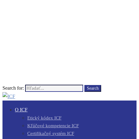
Search for:
Search
O ICF
Etický kódex ICF
Kľúčové kompetencie ICF
Certifikačný systém ICF