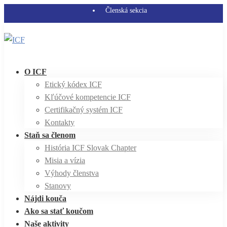
Členská sekcia
O ICF
Etický kódex ICF
Kľúčové kompetencie ICF
Certifikačný systém ICF
Kontakty
Staň sa členom
História ICF Slovak Chapter
Misia a vízia
Výhody členstva
Stanovy
Nájdi kouča
Ako sa stať koučom
Naše aktivity