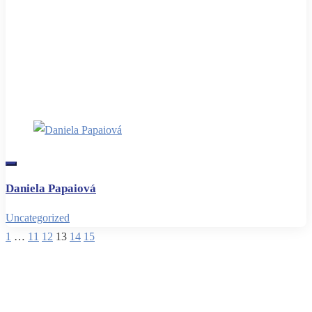
Daniela Papaiová
Uncategorized
1
…
11
12
13
14
15