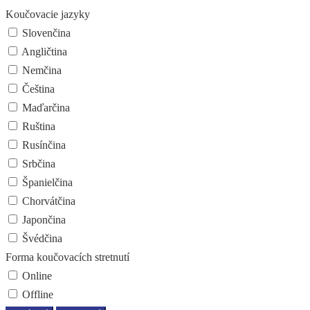
Koučovacie jazyky
Slovenčina
Angličtina
Nemčina
Čeština
Maďarčina
Ruština
Rusínčina
Srbčina
Španielčina
Chorvátčina
Japončina
Švédčina
Forma koučovacích stretnutí
Online
Offline