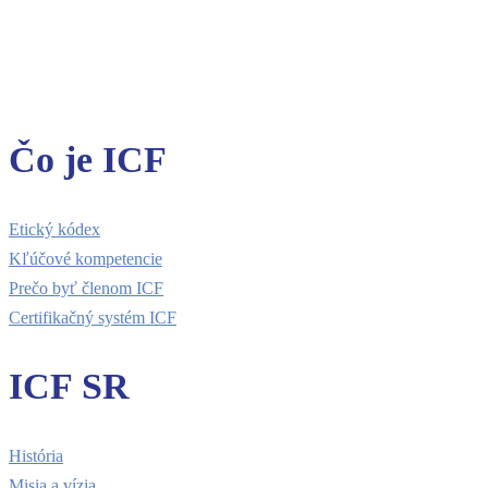
Čo je ICF
Etický kódex
Kľúčové kompetencie
Prečo byť členom ICF
Certifikačný systém ICF
ICF SR
História
Misia a vízia