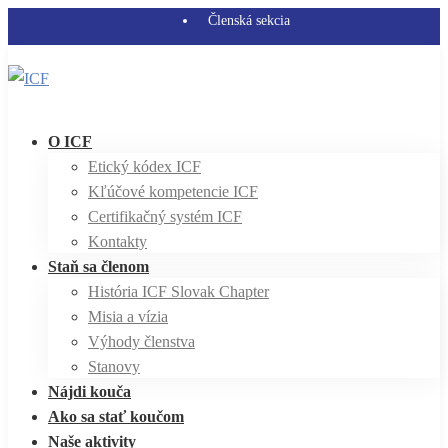
Členská sekcia
O ICF
Etický kódex ICF
Kľúčové kompetencie ICF
Certifikačný systém ICF
Kontakty
Staň sa členom
História ICF Slovak Chapter
Misia a vízia
Výhody členstva
Stanovy
Nájdi kouča
Ako sa stať koučom
Naše aktivity