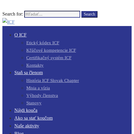
Search for:
Search
O ICF
Etický kódex ICF
Kľúčové kompetencie ICF
Certifikačný systém ICF
Kontakty
Staň sa členom
História ICF Slovak Chapter
Misia a vízia
Výhody členstva
Stanovy
Nájdi kouča
Ako sa stať koučom
Naše aktivity
Blog