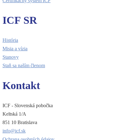
Certifikačný systém ICF
ICF SR
História
Misia a vízia
Stanovy
Staň sa naším členom
Kontakt
ICF - Slovenská pobočka
Keltská 1/A
851 10 Bratislava
info@icf.sk
Ochrana osobných údajov