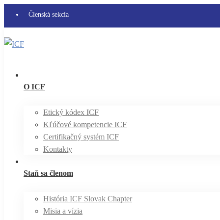
Členská sekcia
O ICF
Etický kódex ICF
Kľúčové kompetencie ICF
Certifikačný systém ICF
Kontakty
Staň sa členom
História ICF Slovak Chapter
Misia a vízia