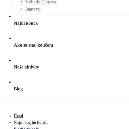
Výhody členstva
Stanovy
Nájdi kouča
Ako sa stať koučom
Naše aktivity
Blog
Úvod
Nájdi svojho kouča